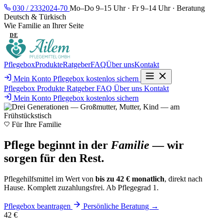
030 / 2332024-70
Mo–Do 9–15 Uhr · Fr 9–14 Uhr · Beratung
Deutsch & Türkisch
Wie Familie an Ihrer Seite
DE
TR
Pflegebox
Produkte
Ratgeber
FAQ
Über uns
Kontakt
Mein Konto
Pflegebox kostenlos sichern
Pflegebox
Produkte
Ratgeber
FAQ
Über uns
Kontakt
Mein Konto
Pflegebox kostenlos sichern
Für Ihre Familie
Pflege beginnt in der
Familie
— wir
sorgen für den Rest.
Pflegehilfsmittel im Wert von
bis zu 42 € monatlich
, direkt nach
Hause. Komplett zuzahlungsfrei. Ab Pflegegrad 1.
Pflegebox beantragen
Persönliche Beratung →
42 €