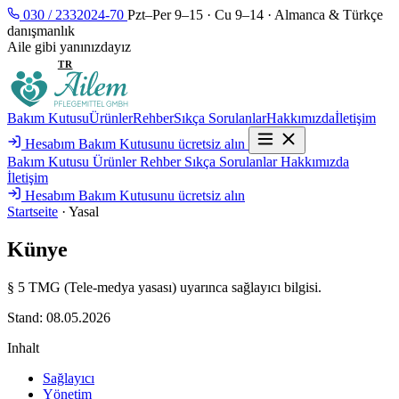
030 / 2332024-70
Pzt–Per 9–15 · Cu 9–14 · Almanca & Türkçe
danışmanlık
Aile gibi yanınızdayız
DE
TR
Bakım Kutusu
Ürünler
Rehber
Sıkça Sorulanlar
Hakkımızda
İletişim
Hesabım
Bakım Kutusunu ücretsiz alın
Bakım Kutusu
Ürünler
Rehber
Sıkça Sorulanlar
Hakkımızda
İletişim
Hesabım
Bakım Kutusunu ücretsiz alın
Startseite
·
Yasal
Künye
§ 5 TMG (Tele-medya yasası) uyarınca sağlayıcı bilgisi.
Stand: 08.05.2026
Inhalt
Sağlayıcı
Yönetim