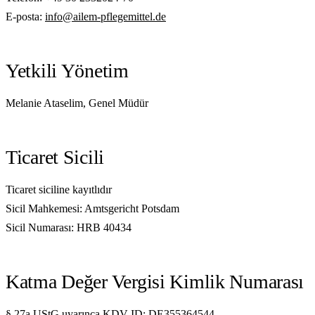
E-posta:
info@ailem-pflegemittel.de
Yetkili Yönetim
Melanie Ataselim, Genel Müdür
Ticaret Sicili
Ticaret siciline kayıtlıdır
Sicil Mahkemesi: Amtsgericht Potsdam
Sicil Numarası: HRB 40434
Katma Değer Vergisi Kimlik Numarası
§ 27a UStG uyarınca KDV-ID: DE355364544