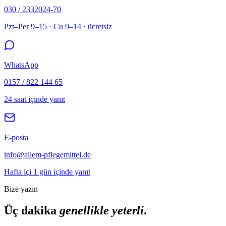
030 / 2332024-70
Pzt–Per 9–15 · Cu 9–14 · ücretsiz
WhatsApp
0157 / 822 144 65
24 saat içinde yanıt
E-posta
info@ailem-pflegemittel.de
Hafta içi 1 gün içinde yanıt
Bize yazın
Üç dakika
genellikle yeterli
.