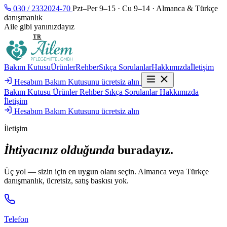
030 / 2332024-70
Pzt–Per 9–15 · Cu 9–14 · Almanca & Türkçe
danışmanlık
Aile gibi yanınızdayız
DE
TR
Bakım Kutusu
Ürünler
Rehber
Sıkça Sorulanlar
Hakkımızda
İletişim
Hesabım
Bakım Kutusunu ücretsiz alın
Bakım Kutusu
Ürünler
Rehber
Sıkça Sorulanlar
Hakkımızda
İletişim
Hesabım
Bakım Kutusunu ücretsiz alın
İletişim
İhtiyacınız olduğunda
buradayız.
Üç yol — sizin için en uygun olanı seçin. Almanca veya Türkçe
danışmanlık, ücretsiz, satış baskısı yok.
Telefon